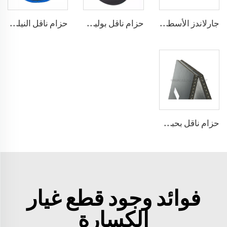
جارلاندز الأسطواني
حزام ناقل بوليستر
حزام ناقل النيلون
حزام ناقل بحبل فولاذي
فوائد وجود قطع غيار
الكسارة