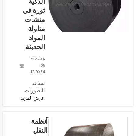
الذكية
النقل عالية
الأشياء على
الأداء من
ثورة في
طول خط
Kilomega
التجميع...
منشآت
للتطبيقات
مناولة
الأكثر كثافة،
المواد
وتمتاز بتصميم
متين وصلب...
الحديثة
2025-09-
06
18:00:54
تساعد
التطورات
التكنولوجية
عرض المزيد
الحديثة في
جعل هذه
الأحزمة
أنظمة
تعمل بذكاء
النقل
أكبر