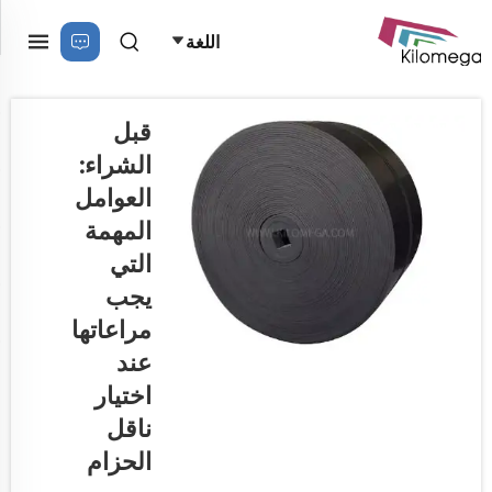
اللغة
قبل
الشراء:
العوامل
المهمة
التي
يجب
مراعاتها
عند
اختيار
ناقل
الحزام