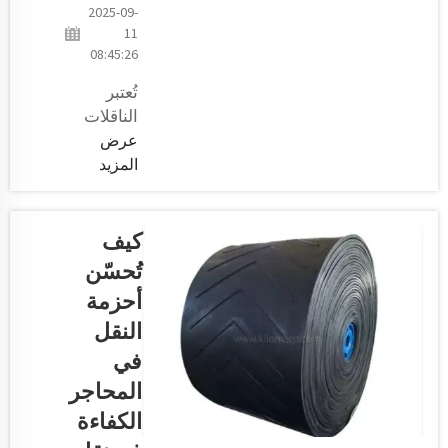
2025-09-
11
08:45:26
تُعتبر
الناقلات
جزءًا
عرض
أساسيًا من
المزيد
العديد من
القطاعات
الصناعية،
كيف
حيث
تُحسّن
تساعد في
أحزمة
نقل
النقل
العناصر
من موقع
في
إلى آخر.
المحاجر
هناك عدة
الكفاءة
عوامل