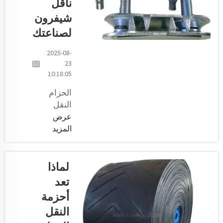
ربما إن كان
ناقل
الحصول على
شيفرون
الكرتون الخاص
لصناعتك
بك سريع جداً
لديك ناقل حزام
2025-08-
سيء
23
10:18:05
الحزام
النقل
الشيفرون
عرض
هو أحد أهم
المزيد
أجزاء
العديد من
الصناعات.
لماذا
ناقل جيب
تعد
مخصص
أحزمة
لتحميل
النقل
المواد