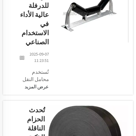
كيف تقوم
للدرفلة
بنقل الأشياء
عالية الأداء
في المكان؟
يحدث هذا
في
السحر
الاستخدام
بفضل
الصناعي
الأسطوانات
الناقلة.
2025-09-07
الأسطوانات
11:23:51
الناقلة هي
تُستخدم
عبارة عن
محامل النقل
عجلات
في المصانع
عرض المزيد
صغيرة تشبه
والمستودعات
تلك
وأماكن العمل
الموجودة
الأخرى لنقل
تُحدث
في العربات
مختلف أنواع
أو الحقائب،
الحزام
البضائع. تم
وتساعد في
الناقلة
تصميم محامل
تحريك