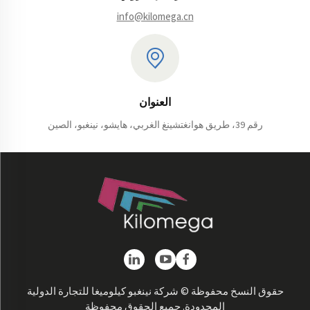
في نقل
info@kilomega.cn
المواد
الثقيلة...
العنوان
رقم 39، طريق هوانغتشينغ الغربي، هايشو، نينغبو، الصين
حقوق النسخ محفوظة © شركة نينغبو كيلوميغا للتجارة الدولية
المحدودة. جميع الحقوق محفوظة