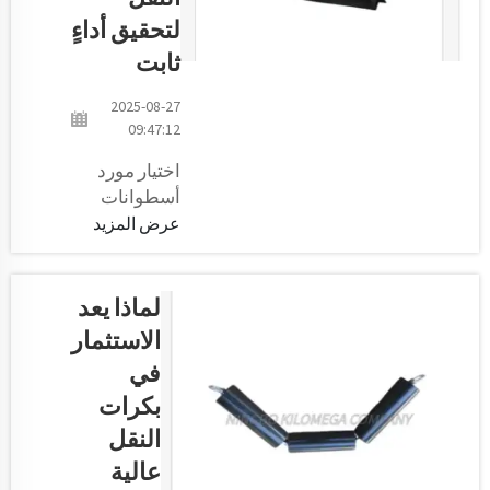
تأتي أهمية
لتحقيق أداءٍ
Kilomega.
ثابت
لدينا الخبرة
المثبتة لتوفير
2025-08-27
أنظمة نقل
09:47:12
يمكنها...
اختيار مورد
أسطوانات
ناقلة يضمن
عرض المزيد
أداءً متسقًا.
أهمية مورد
أسطوانات
لماذا يعد
ناقلة ناجح من
الاستثمار
أجل الحفاظ
في
على سير
بكرات
العمليات
بسلاسة داخل
النقل
المخزن أو
عالية
المصنع. تشبه