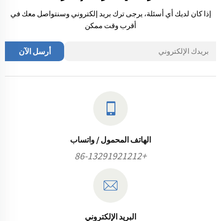
الظروف
إذا كان لديك أي أسئلة، يرجى ترك بريد إلكتروني وسنتواصل معك في
قاسية إلى
أقرب وقت ممكن
حدٍ ما. هل
سبق لك
أن
أرسل الآن
تساءلت
كيف يتم
نقل
الأوزان
الكبيرة في
المصانع
الكبيرة أو
الهاتف المحمول / واتساب
في مواقع
+86-13291921212
البناء؟
تعمل
أحزمة
النقل
كشركاء
البريد الإلكتروني
صامتين