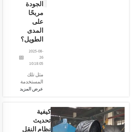
الجودة
الأسطوانات
مربحًا
الناقلة في
الأساس
على
عجلات
المدى
السيارة...
الطويل؟
2025-08-
26
10:18:05
مثل تلك
المستخدمة
في مصنع
عرض المزيد
Kilomega
الخاص بنا،
فإن البكرات
كيفية
تُعد مكونات
تحديث
حيوية في
نظام النقل
أنظمة