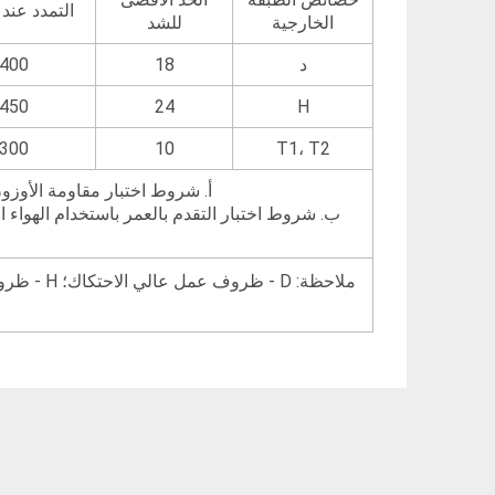
التمدد عند
الخارجية
للشد
د
18
400
450
24
H
300
10
T1، T2
أ. شروط اختبار مقاومة الأوزون: التركيز (50±5) ×10-8 (نسبة الحجم)، درجة الحرارة (40±2)°C،