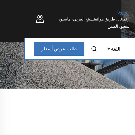
زورونا
رقم 39، طريق هوانغتشينغ الغربي، هايشو،
نينغبو، الصين
اللغة
طلب عرض أسعار