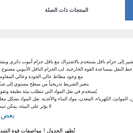
المنتجات ذات الصلة
 يشير إلى حزام ناقل يستخدم بالاشتراك مع ناقل حزام أنبوب دائري ويت
خط النقل بمساعدة القوة الخارجية. لب الحزام الناقل الأنبوبي مصنو
مع وجود مطاط عالي الجودة وعالي المقاومة 
يتغير الشريط تدريجياً من سطح مستوي إلى شكل حرف U، ثم يلف في النهاية إلى أن
يُستخدم في نقل المواد التي تتطلب بيئة نظيفة وتقو
ن، الموانئ، الكهرباء، المعدن، مواد البناء والأغذية. نقل المواد بشكل مغلق
لا يؤثر على البيئة، يمكن ثنيه،
بعض ال
تُظهر الجدول 1 مواصفات قوة الشد عبر السماكة الكاملة للحزام في الاتجاه الطولي