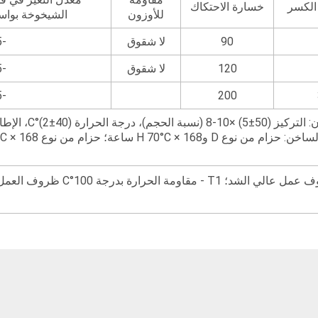
 الكسر
خسارة الاحتكاك
للأوزون
الشيخوخة بواس
90
لا شقوق
-25~+25
120
لا شقوق
-25~+25
-45~+45
200
 الإطالة (40±2)%، الزمن 96 ساعة.