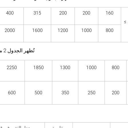
400
315
200
200
160
 ≥
2000
1600
1200
1000
800
تُظهر الجدول 2 مواصفات عرض الحزام والقطر المطابق للأنبوب
2250
1850
1300
1000
800
600
500
350
250
200
مقاومة
معدل التغير في قو