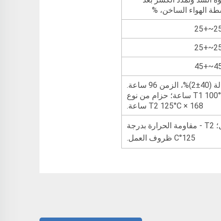
طة الهواء الساخن، %
ب. شروط اختبار التقدم بالعمر باستخدام الهواء الساخن: حزام من نوع D وH 70°C × 168 ساعة؛ حزام من نوع T1 100°C × 168 ساعة؛ حزام من نوع
T2 125°C × 168 ساعة.
ملاحظة: D - ظروف عمل عالي الاحتكاك؛ H - ظروف عمل عالي الشد؛ T1 - مقاومة الحرارة بدرجة 100°C ظروف العمل؛ T2 - مقاومة الحرارة بدرجة
125°C ظروف العمل.