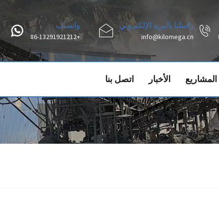
راسلنا بالبريد الإلكتروني
واتساب
+86-13291921212
info@kilomega.cn
المشاريع
الأخبار
اتصل بنا